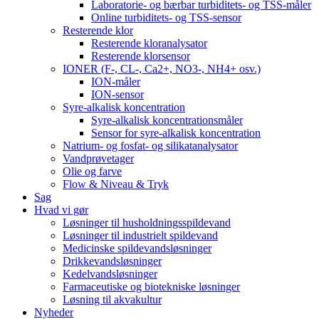
Laboratorie- og bærbar turbiditets- og TSS-måler
Online turbiditets- og TSS-sensor
Resterende klor
Resterende kloranalysator
Resterende klorsensor
IONER (F-, CL-, Ca2+, NO3-, NH4+ osv.)
ION-måler
ION-sensor
Syre-alkalisk koncentration
Syre-alkalisk koncentrationsmåler
Sensor for syre-alkalisk koncentration
Natrium- og fosfat- og silikatanalysator
Vandprøvetager
Olie og farve
Flow & Niveau & Tryk
Sag
Hvad vi gør
Løsninger til husholdningsspildevand
Løsninger til industrielt spildevand
Medicinske spildevandsløsninger
Drikkevandsløsninger
Kedelvandsløsninger
Farmaceutiske og biotekniske løsninger
Løsning til akvakultur
Nyheder