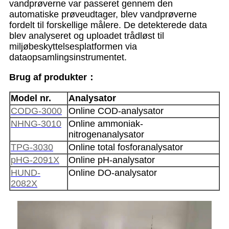
vandprøverne var passeret gennem den
automatiske prøveudtager, blev vandprøverne
fordelt til forskellige målere. De detekterede data
blev analyseret og uploadet trådløst til
miljøbeskyttelsesplatformen via
dataopsamlingsinstrumentet.
Brug af produkter
：
Model nr.
Analysator
CODG-3000
Online COD-analysator
NHNG-3010
Online ammoniak-
nitrogenanalysator
TPG-3030
Online total fosforanalysator
pHG-2091X
Online pH-analysator
HUND-
Online DO-analysator
2082X