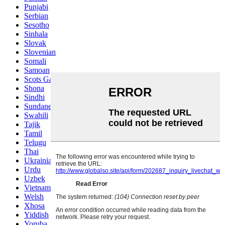
Punjabi
Serbian
Sesotho
Sinhala
Slovak
Slovenian
Somali
Samoan
Scots Gaelic
Shona
Sindhi
Sundanese
Swahili
Tajik
Tamil
Telugu
Thai
Ukrainian
Urdu
Uzbek
Vietnamese
Welsh
Xhosa
Yiddish
Yoruba