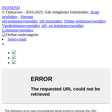
INDSEND
© Ophavsret - 2010-2025: Alle rettigheder forbeholdes.
Hotte
produkter
-
Sitemap
pH-ledningsevnemåler
,
pH-transmitter
,
Online ledningsevnemåler
,
Vandledningsevnemåler
,
pH- og ledningsevnemåler
,
Ledningsevnemåler
,
Send e-mail
x