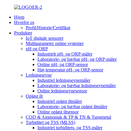
Hjem
Hvorfor os
Profil/Historie/Certifikat
Produkter
IoT digitale sensorer
Multiparameter online systemer
pH og ORP
Industrielt pH- og ORP-måler
Laboratorie- og bærbar pH- og ORP-måler
Online pH- og ORP-sensor
Høj temperatur pH- og ORP-sensor
Ledningsevne
Industriel ledningsevnemåler
Laboratorie- og bærbar ledningsevnemåler
Online ledningsevnesensor
Opløst ilt
Industriel opløst iltmåler
Laboratorie- og bærbar opløst iltmåler
Online opløst iltsensor
COD & Ammoniak & TP & TN & Tungmetal
Turbiditet og TSS (MLSS)
Industriel turbiditets- og TSS-måler