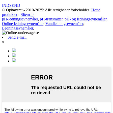
INDSEND
© Ophavsret - 2010-2025: Alle rettigheder forbeholdes.
Hotte
produkter
-
Sitemap
pH-ledningsevnemåler
,
pH-transmitter
,
pH- og ledningsevnemåler
,
Online ledningsevnemåler
,
Vandledningsevnemåler
,
Ledningsevnemåler
,
Send e-mail
x