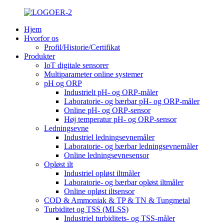
Hjem
Hvorfor os
Profil/Historie/Certifikat
Produkter
IoT digitale sensorer
Multiparameter online systemer
pH og ORP
Industrielt pH- og ORP-måler
Laboratorie- og bærbar pH- og ORP-måler
Online pH- og ORP-sensor
Høj temperatur pH- og ORP-sensor
Ledningsevne
Industriel ledningsevnemåler
Laboratorie- og bærbar ledningsevnemåler
Online ledningsevnesensor
Opløst ilt
Industriel opløst iltmåler
Laboratorie- og bærbar opløst iltmåler
Online opløst iltsensor
COD & Ammoniak & TP & TN & Tungmetal
Turbiditet og TSS (MLSS)
Industriel turbiditets- og TSS-måler