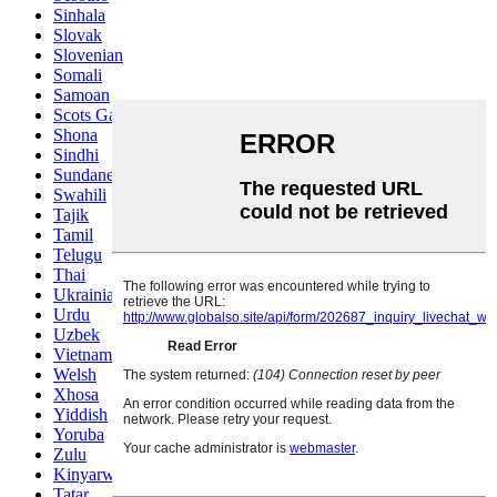
Sinhala
Slovak
Slovenian
Somali
Samoan
Scots Gaelic
Shona
Sindhi
Sundanese
Swahili
Tajik
Tamil
Telugu
Thai
Ukrainian
Urdu
Uzbek
Vietnamese
Welsh
Xhosa
Yiddish
Yoruba
Zulu
Kinyarwanda
Tatar