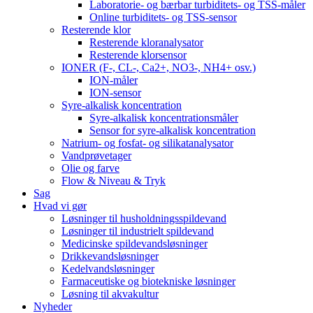
Laboratorie- og bærbar turbiditets- og TSS-måler
Online turbiditets- og TSS-sensor
Resterende klor
Resterende kloranalysator
Resterende klorsensor
IONER (F-, CL-, Ca2+, NO3-, NH4+ osv.)
ION-måler
ION-sensor
Syre-alkalisk koncentration
Syre-alkalisk koncentrationsmåler
Sensor for syre-alkalisk koncentration
Natrium- og fosfat- og silikatanalysator
Vandprøvetager
Olie og farve
Flow & Niveau & Tryk
Sag
Hvad vi gør
Løsninger til husholdningsspildevand
Løsninger til industrielt spildevand
Medicinske spildevandsløsninger
Drikkevandsløsninger
Kedelvandsløsninger
Farmaceutiske og biotekniske løsninger
Løsning til akvakultur
Nyheder