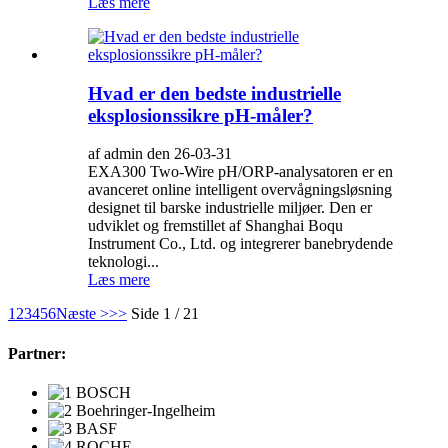
Læs mere
Hvad er den bedste industrielle
eksplosionssikre pH-måler?
af admin den 26-03-31
EXA300 Two-Wire pH/ORP-analysatoren er en
avanceret online intelligent overvågningsløsning
designet til barske industrielle miljøer. Den er
udviklet og fremstillet af Shanghai Boqu
Instrument Co., Ltd. og integrerer banebrydende
teknologi...
Læs mere
1
2
3
4
5
6
Næste >
>>
Side 1 / 21
Partner: