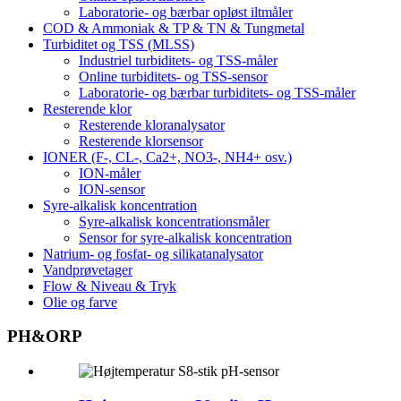
Laboratorie- og bærbar opløst iltmåler
COD & Ammoniak & TP & TN & Tungmetal
Turbiditet og TSS (MLSS)
Industriel turbiditets- og TSS-måler
Online turbiditets- og TSS-sensor
Laboratorie- og bærbar turbiditets- og TSS-måler
Resterende klor
Resterende kloranalysator
Resterende klorsensor
IONER (F-, CL-, Ca2+, NO3-, NH4+ osv.)
ION-måler
ION-sensor
Syre-alkalisk koncentration
Syre-alkalisk koncentrationsmåler
Sensor for syre-alkalisk koncentration
Natrium- og fosfat- og silikatanalysator
Vandprøvetager
Flow & Niveau & Tryk
Olie og farve
PH&ORP