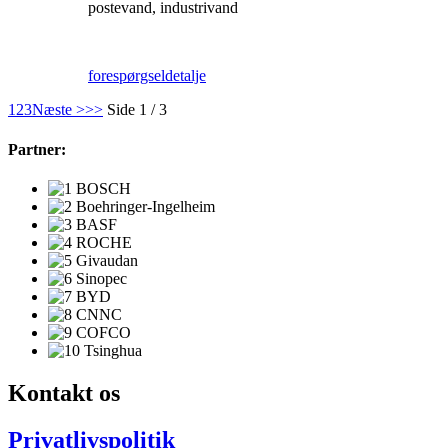
postevand, industrivand
forespørgsel
detalje
1
2
3
Næste >
>>
Side 1 / 3
Partner:
Kontakt os
Privatlivspolitik