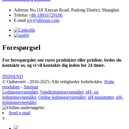
Adresse
No.118 Xiuyan Road, Pudong District, Shanghai
Telefon
+86 18916729106
E-mail
joy@shboqu.com
Forespørgsel
For forespørgsler om vores produkter eller prisliste, bedes du
kontakte os, og vi vil kontakte dig inden for 24 timer.
INDSEND
© Ophavsret - 2010-2025: Alle rettigheder forbeholdes.
Hotte
produkter
-
Sitemap
Ledningsevnemåler
,
Vandledningsevnemåler
,
pH- og
ledningsevnemåler
,
Online ledningsevnemåler
,
pH-transmitter
,
pH-
ledningsevnemåler
,
Send e-mail
x