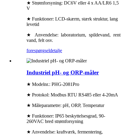
★ Strømforsyning: DC6V eller 4 x AA/LR6 1,5
V
★ Funktioner: LCD-skærm, stærk struktur, lang
levetid
★ Anvendelse: laboratorium, spildevand, rent
vand, felt osv.
forespørgsel
detalje
Industriel pH- og ORP-måler
★ Modelnr.: PHG-2081Pro
★ Protokol: Modbus RTU RS485 eller 4-20mA
★ Måleparametre: pH, ORP, Temperatur
★ Funktioner: IP65 beskyttelsesgrad, 90-
260VAC bred strømforsyning
★ Anvendelse: kraftværk, fermentering,