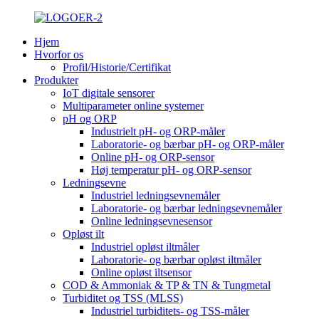
Hjem
Hvorfor os
Profil/Historie/Certifikat
Produkter
IoT digitale sensorer
Multiparameter online systemer
pH og ORP
Industrielt pH- og ORP-måler
Laboratorie- og bærbar pH- og ORP-måler
Online pH- og ORP-sensor
Høj temperatur pH- og ORP-sensor
Ledningsevne
Industriel ledningsevnemåler
Laboratorie- og bærbar ledningsevnemåler
Online ledningsevnesensor
Opløst ilt
Industriel opløst iltmåler
Laboratorie- og bærbar opløst iltmåler
Online opløst iltsensor
COD & Ammoniak & TP & TN & Tungmetal
Turbiditet og TSS (MLSS)
Industriel turbiditets- og TSS-måler