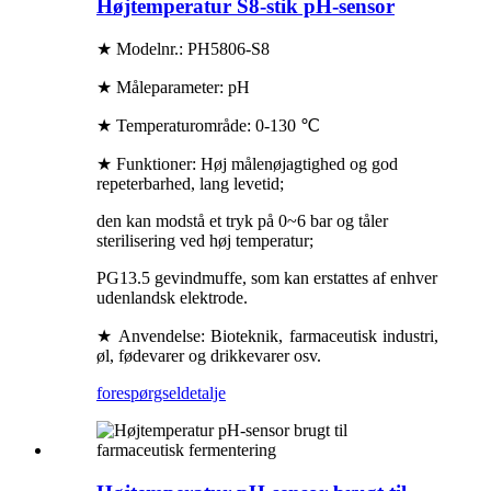
Højtemperatur S8-stik pH-sensor
★ Modelnr.: PH5806-S8
★ Måleparameter: pH
★ Temperaturområde: 0-130 ℃
★ Funktioner: Høj målenøjagtighed og god
repeterbarhed, lang levetid;
den kan modstå et tryk på 0~6 bar og tåler
sterilisering ved høj temperatur;
PG13.5 gevindmuffe, som kan erstattes af enhver
udenlandsk elektrode.
★ Anvendelse: Bioteknik, farmaceutisk industri,
øl, fødevarer og drikkevarer osv.
forespørgsel
detalje