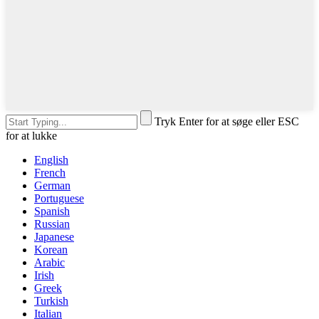
Tryk Enter for at søge eller ESC
for at lukke
English
French
German
Portuguese
Spanish
Russian
Japanese
Korean
Arabic
Irish
Greek
Turkish
Italian