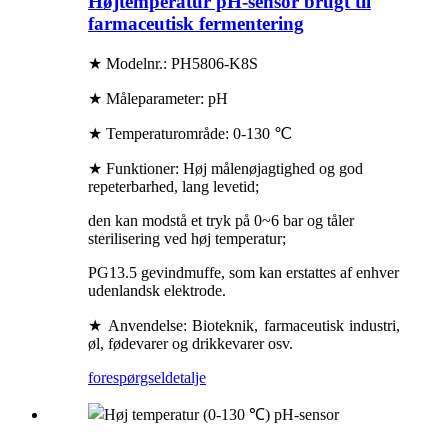
Højtemperatur pH-sensor brugt til
farmaceutisk fermentering
★ Modelnr.: PH5806-K8S
★ Måleparameter: pH
★ Temperaturområde: 0-130 ℃
★ Funktioner: Høj målenøjagtighed og god
repeterbarhed, lang levetid;
den kan modstå et tryk på 0~6 bar og tåler
sterilisering ved høj temperatur;
PG13.5 gevindmuffe, som kan erstattes af enhver
udenlandsk elektrode.
★ Anvendelse: Bioteknik, farmaceutisk industri,
øl, fødevarer og drikkevarer osv.
forespørgsel
detalje