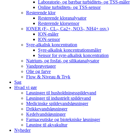
Laboratorie- og bærbar turbiditets- og TSS-måler
Online turbiditets- og TSS-sensor
Resterende klor
Resterende kloranalysator
Resterende klorsensor
IONER (F-, CL-, Ca2+, NO3-, NH4+ osv.)
ION-måler
ION-sensor
Syre-alkalisk koncentration
Syre-alkalisk koncentrationsmåler
Sensor for syre-alkalisk koncentration
Natrium- og fosfat- og silikatanalysator
Vandprøvetager
Olie og farve
Flow & Niveau & Tryk
Sag
Hvad vi gør
Løsninger til husholdningsspildevand
Løsninger til industrielt spildevand
Medicinske spildevandsløsninger
Drikkevandsløsninger
Kedelvandsløsninger
Farmaceutiske og biotekniske løsninger
Løsning til akvakultur
Nyheder