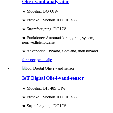
Olie-i-vand-analysator
★ Modelnr.: BQ-OIW
★ Protokol: Modbus RTU RS485
★ Strømforsyning: DC12V
★ Funktioner: Automatisk rengøringssystem,
nem vedligeholdelse
★ Anvendelse: Byvand, flodvand, industrivand
forespørgsel
detalje
IoT Digital Olie-i-vand-sensor
★ Modelnr.: BH-485-OIW
★ Protokol: Modbus RTU RS485
★ Strømforsyning: DC12V