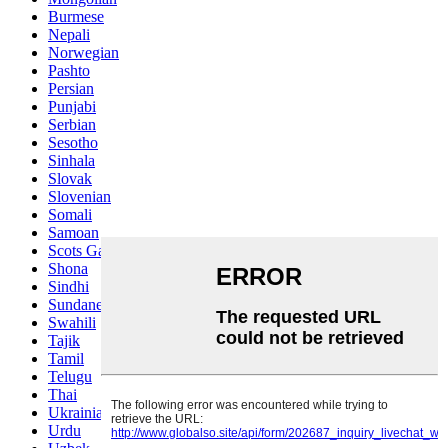
Burmese
Nepali
Norwegian
Pashto
Persian
Punjabi
Serbian
Sesotho
Sinhala
Slovak
Slovenian
Somali
Samoan
Scots Gaelic
Shona
Sindhi
Sundanese
Swahili
Tajik
Tamil
Telugu
Thai
Ukrainian
Urdu