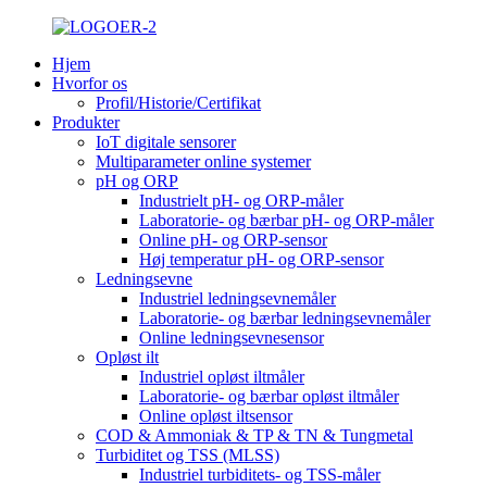
Hjem
Hvorfor os
Profil/Historie/Certifikat
Produkter
IoT digitale sensorer
Multiparameter online systemer
pH og ORP
Industrielt pH- og ORP-måler
Laboratorie- og bærbar pH- og ORP-måler
Online pH- og ORP-sensor
Høj temperatur pH- og ORP-sensor
Ledningsevne
Industriel ledningsevnemåler
Laboratorie- og bærbar ledningsevnemåler
Online ledningsevnesensor
Opløst ilt
Industriel opløst iltmåler
Laboratorie- og bærbar opløst iltmåler
Online opløst iltsensor
COD & Ammoniak & TP & TN & Tungmetal
Turbiditet og TSS (MLSS)
Industriel turbiditets- og TSS-måler