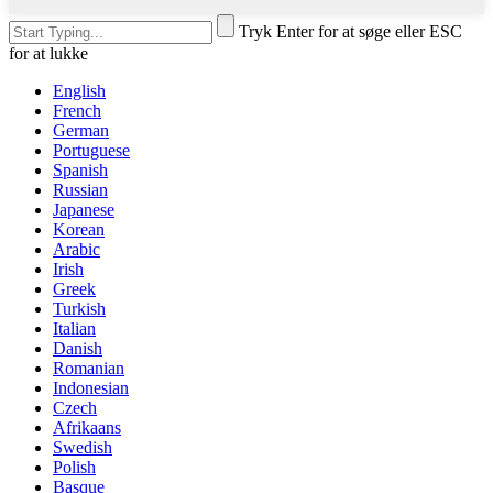
Tryk Enter for at søge eller ESC
for at lukke
English
French
German
Portuguese
Spanish
Russian
Japanese
Korean
Arabic
Irish
Greek
Turkish
Italian
Danish
Romanian
Indonesian
Czech
Afrikaans
Swedish
Polish
Basque