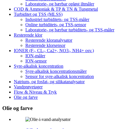
Laboratorie- og bærbar opløst iltmåler
COD & Ammoniak & TP & TN & Tungmetal
Turbiditet og TSS (MLSS)
Industriel turbiditets- og TSS-måler
Online turbiditets- og TSS-sensor
Laboratorie- og bærbar turbiditets- og TSS-måler
Resterende klor
Resterende kloranalysator
Resterende klorsensor
IONER (F-, CL-, Ca2+, NO3-, NH4+ osv.)
ION-måler
ION-sensor
Syre-alkalisk koncentration
Syre-alkalisk koncentrationsmåler
Sensor for syre-alkalisk koncentration
Natrium- og fosfat- og silikatanalysator
Vandprøvetager
Flow & Niveau & Tryk
Olie og farve
Olie og farve