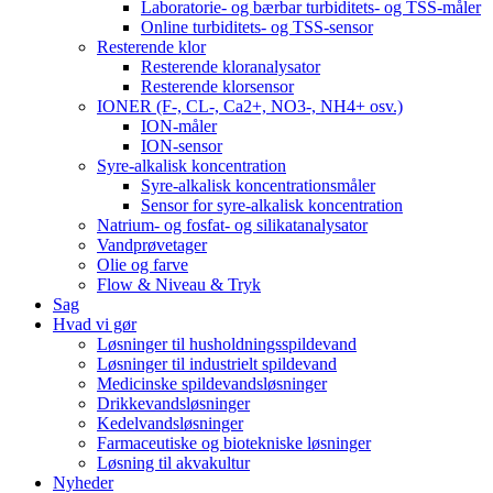
Laboratorie- og bærbar turbiditets- og TSS-måler
Online turbiditets- og TSS-sensor
Resterende klor
Resterende kloranalysator
Resterende klorsensor
IONER (F-, CL-, Ca2+, NO3-, NH4+ osv.)
ION-måler
ION-sensor
Syre-alkalisk koncentration
Syre-alkalisk koncentrationsmåler
Sensor for syre-alkalisk koncentration
Natrium- og fosfat- og silikatanalysator
Vandprøvetager
Olie og farve
Flow & Niveau & Tryk
Sag
Hvad vi gør
Løsninger til husholdningsspildevand
Løsninger til industrielt spildevand
Medicinske spildevandsløsninger
Drikkevandsløsninger
Kedelvandsløsninger
Farmaceutiske og biotekniske løsninger
Løsning til akvakultur
Nyheder