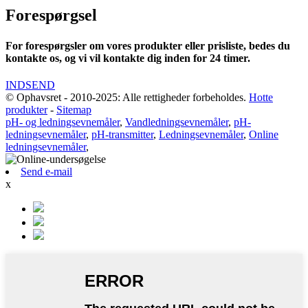
Forespørgsel
For forespørgsler om vores produkter eller prisliste, bedes du
kontakte os, og vi vil kontakte dig inden for 24 timer.
INDSEND
© Ophavsret - 2010-2025: Alle rettigheder forbeholdes.
Hotte
produkter
-
Sitemap
pH- og ledningsevnemåler
,
Vandledningsevnemåler
,
pH-
ledningsevnemåler
,
pH-transmitter
,
Ledningsevnemåler
,
Online
ledningsevnemåler
,
Send e-mail
x